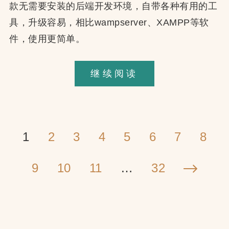
款无需要安装的后端开发环境，自带各种有用的工
具，升级容易，相比wampserver、XAMPP等软
件，使用更简单。
Windows
继续阅读
10
本
地
文
1
2
3
4
5
6
7
8
安
章
装
分
9
10
11
…
32
WordPress，
页
下
配
一
置
虚
页