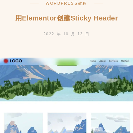
WORDPRESS教程
生
成
用Elementor创建Sticky Header
器，
2022 年 10 月 13 日
支
持
自
定
义
模
版