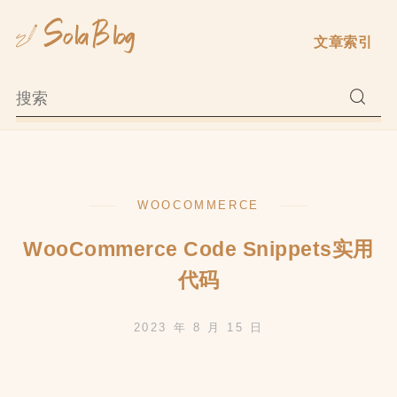
Skip
to
文章索引
content
WOOCOMMERCE
WooCommerce Code Snippets实用
代码
2023 年 8 月 15 日