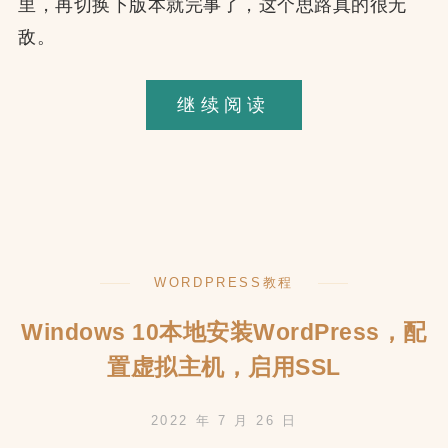
里，再切换下版本就完事了，这个思路真的很无
敌。
Laragon
继续阅读
快
速
搭
建
自
WORDPRESS教程
动
化
Windows 10本地安装WordPress，配
Windows
置虚拟主机，启用SSL
10
2022 年 7 月 26 日
本