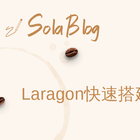
Skip
to
content
Laragon快速