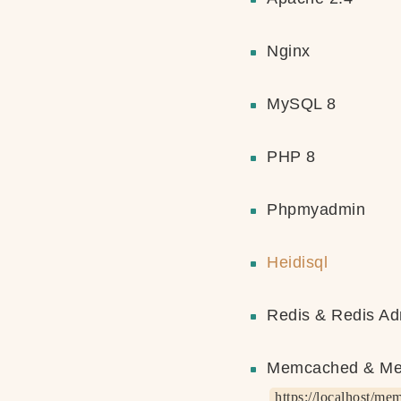
Nginx
MySQL 8
PHP 8
Phpmyadmin
Heidisql
Redis & Redi
Memcached & 
https://localhost/me