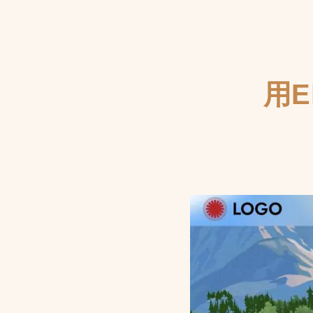
使
用
方
法
用El