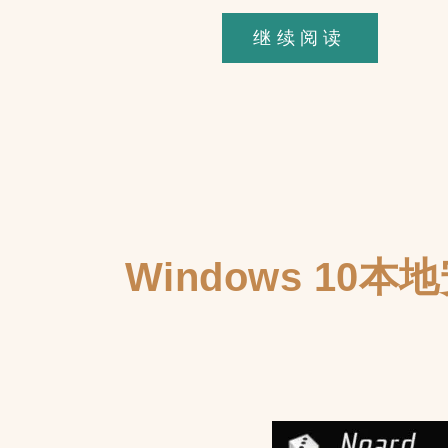
Astra
继续阅读
主
题
免
费
版
Sticky
Header
Windows 10