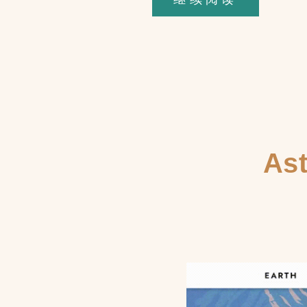
Element
创
建
Sticky
Header
As