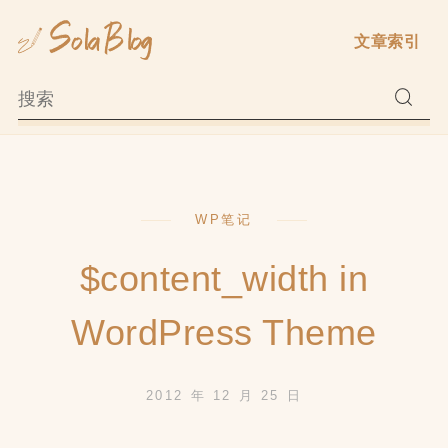
Skip
文章索引
to
content
WP笔记
$content_width in
WordPress Theme
2012 年 12 月 25 日