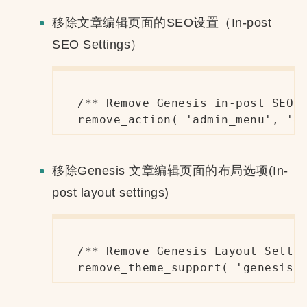
移除文章编辑页面的SEO设置（In-post
SEO Settings）
/** Remove Genesis in-post SEO S
remove_action( 'admin_menu', 'g
移除Genesis 文章编辑页面的布局选项(In-
post layout settings)
/** Remove Genesis Layout Settin
remove_theme_support( 'genesis-