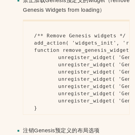
禁止加载Genesis预定义的widget（remove
Genesis Widgets from loading）
/** Remove Genesis widgets */

add_action( 'widgets_init', 'rem
function remove_genesis_widgets(
	unregister_widget( 'Genesis_eNews_Updates' );

	unregister_widget( 'Genesis_Featured_Page' );

	unregister_widget( 'Genesis_User_Profile_Widget' );

	unregister_widget( 'Genesis_Menu_Pages_Widget' );

	unregister_widget( 'Genesis_Widget_Menu_Categories' );

	unregister_widget( 'Genesis_Featured_Post' );

	unregister_widget( 'Genesis_Latest_Tweets_Widget' );

}
注销Genesis预定义的布局选项