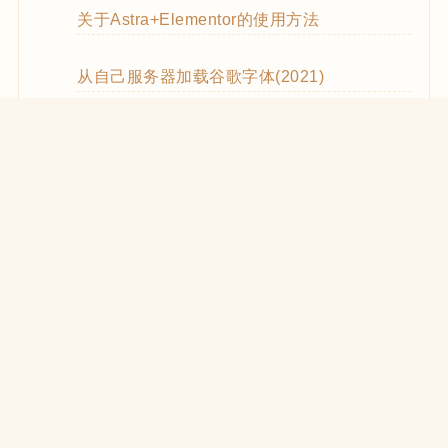
关于Astra+Elementor的使用方法
从自己服务器加载谷歌字体(2021)
WooCommerce Code Snippets实用代码
WordPress优化CSS和JS的加载(2021)
在React中使用WooCommerce REST API
WooCommerce REST API的使用方法
WP REST API创建Zoom Meetings