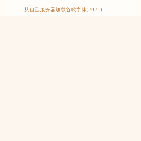
从自己服务器加载谷歌字体(2021)
WooCommerce Code Snippets实用代码
WordPress优化CSS和JS的加载(2021)
在React中使用WooCommerce REST API
WooCommerce REST API的使用方法
WP REST API创建Zoom Meetings