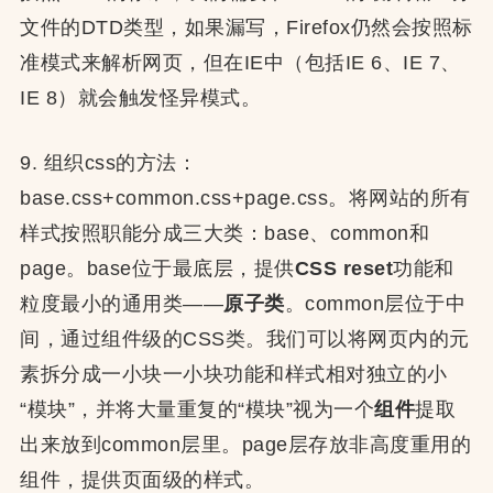
文件的DTD类型，如果漏写，Firefox仍然会按照标
准模式来解析网页，但在IE中（包括IE 6、IE 7、
IE 8）就会触发怪异模式。
9. 组织css的方法：
base.css+common.css+page.css。将网站的所有
样式按照职能分成三大类：base、common和
page。base位于最底层，提供
CSS reset
功能和
粒度最小的通用类——
原子类
。common层位于中
间，通过组件级的CSS类。我们可以将网页内的元
素拆分成一小块一小块功能和样式相对独立的小
“模块”，并将大量重复的“模块”视为一个
组件
提取
出来放到common层里。page层存放非高度重用的
组件，提供页面级的样式。