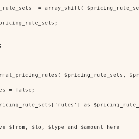
_rule_sets  = array_shift( $pricing_rule_se
pricing_rule_sets;



rmat_pricing_rules( $pricing_rule_sets, $pr
es = false;

ricing_rule_sets['rules'] as $pricing_rule_
ve $from, $to, $type and $amount here
