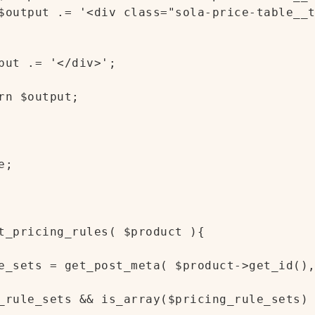
$output .= '<div class="sola-price-table__t
put .= '</div>';

rn $output;

;

t_pricing_rules( $product ){

e_sets = get_post_meta( $product->get_id(),
_rule_sets && is_array($pricing_rule_sets) 