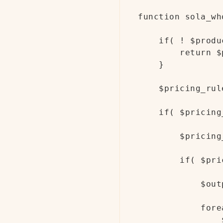
function sola_wh
    if( ! $produ
        return $p
    }

    $pricing_rul
    if( $pricing
        $pricing
        if( $pri
            $out
            fore
                