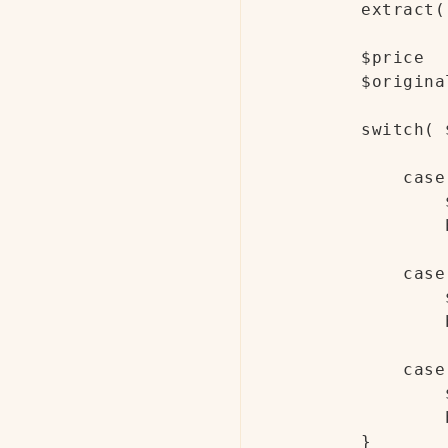
        extract(
        $price  
        $origina
        switch( 
            case
                
                b
            case
                
                b
            case
                
                b
        }
