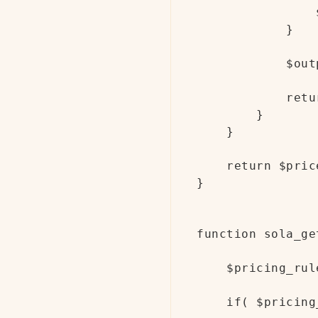
                
            }

            $out
            retu
        }   

    }

    return $price
}

function sola_ge
    $pricing_rul
    if( $pricing