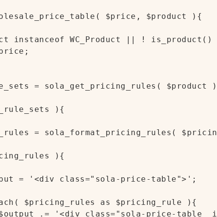
olesale_price_table( $price, $product ){

ct instanceof WC_Product || ! is_product() 
rice;

e_sets = sola_get_pricing_rules( $product )
_rule_sets ){

_rules = sola_format_pricing_rules( $pricin
cing_rules ){

put = '<div class="sola-price-table">';

ach( $pricing_rules as $pricing_rule ){

$output .= '<div class="sola-price-table__i