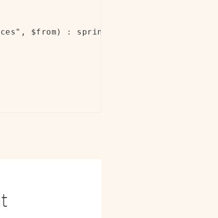
ces", $from) : sprintf( "%s - %s pieces", $