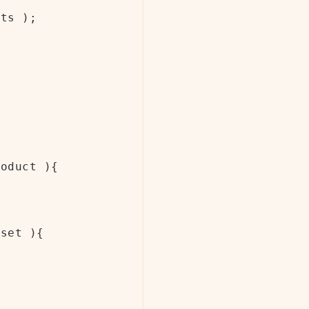
ts );

oduct ){

set ){
