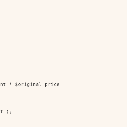
nt * $original_price * 0.01 );

t );
