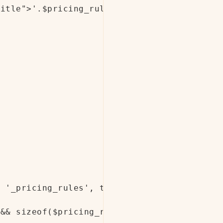
itle">'.$pricing_rule['title'].'</div></div
 '_pricing_rules', true );

&& sizeof($pricing_rule_sets) ){
