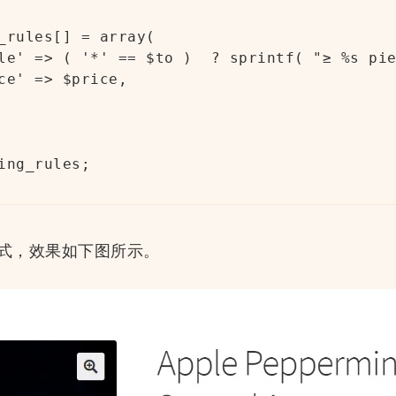
_rules[] = array(

le' => ( '*' == $to )  ? sprintf( "≥ %s pie
ce' => $price,

ing_rules;

式，效果如下图所示。