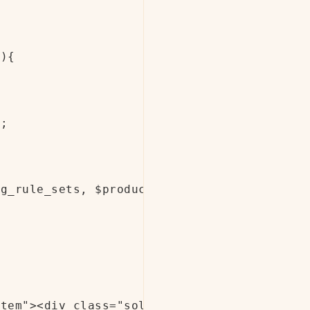
){

;

g_rule_sets, $product );

tem"><div class="sola-price-table__price">'