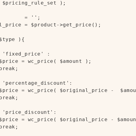
 $pricing_rule_set );

        = '';

l_price = $product->get_price();

$type ){

 'fixed_price' :

$price = wc_price( $amount );

reak;

 'percentage_discount':

$price = wc_price( $original_price -  $amou
reak;

 'price_discount':

$price = wc_price( $original_price - $amoun
reak;
