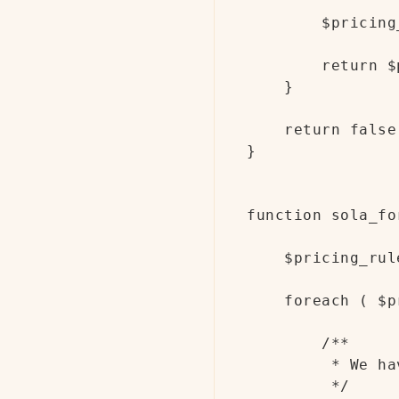
        $pricing
        return $
    }

    return false;
}

function sola_fo
    $pricing_rul
    foreach ( $p
        /**

         * We ha
         */
