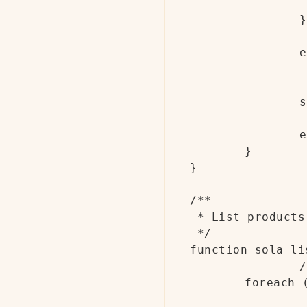
			echo '
		}

		echo ', 购物车总价：', wc_price($cart_total), '<br>';

				// List pro
		sola_list_cart_item(maybe_unserialize($cart_session['cart']));

		echo '</p>';

	}

}

/**

 * List products
 */

function sola_li
		// Loop through cart items and get cart items details

	foreach ($cart_items as $cart_item_key => $cart_item) {
