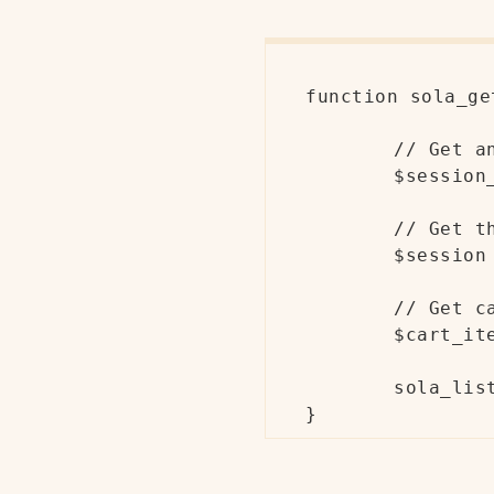
function sola_ge
	// Get an instance of the WC_Session_Handler Object

	$session_handler = new WC_Session_Handler();

	// Get the user session from its user ID:

	$session = $session_handler->get_session($user_id);

	// Get cart items array

	$cart_items = maybe_unserialize($session['cart']);

	sola_list_cart_item($cart_items);

}