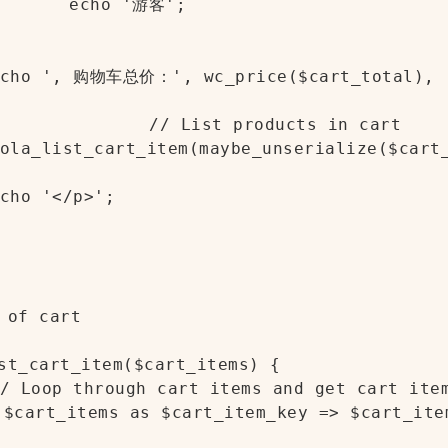
游客';

ducts in cart

 of cart

st_cart_item($cart_items) {
