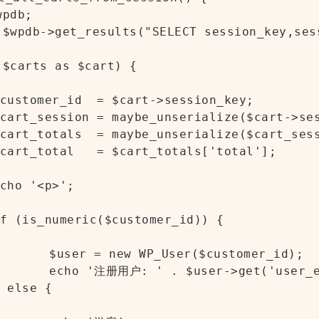
tomer_id);

ser_email');
