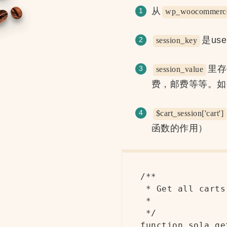
从
wp_woocommerce
是us
session_key
里存
session_value
费，邮费等等。如
$cart_session['cart']
函数的作用）
/**

 * Get all carts
 *

 */

function sola_ge