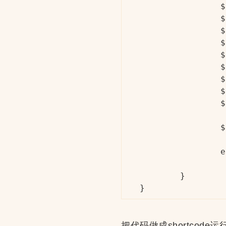
		$product_id   = $cart_item['product_id'];

		$variation_id = $cart_item['variation_id'];

		$quantity     = $cart_item['quantity'];

		$attributes   = $cart_item['variation'];

		$item_taxes   = $cart_item['line_tax_data'];

		$subtotal_tax = $cart_item['line_subtotal_tax'];

		$total_tax    = $cart_item['line_tax'];

		$subtotal     = $cart_item['line_subtotal'];

		$total        = $cart_item['line_total'];

		$product = wc_get_product($product_id);

		echo '<a href="', $product->get_permalink(), '">', $product->get_title(), '</a>, 数量:', $quantity, ', 单价', $product->get_price_html(), '<br>';

	}

}
把代码做成shortcod