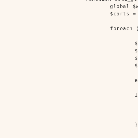
	global $wpdb;

	$carts = $wpdb->get_results("SELECT session_key,session_value FROM {$wpdb->prefix}woocommerce_sessions Limit 0,10");

	foreach ($carts as $cart) {

		$customer_id  = $cart->session_key;

		$cart_session = maybe_unserialize($cart->session_value);

		$cart_totals  = maybe_unserialize($cart_session['cart_totals']);

		$cart_total   = $cart_totals['total'];

		echo '<p>';

		if (is_numeric($customer_id)) {

			$user = new WP_User($cus
			echo '注册用户: ' . $user->get('u
		} else {
