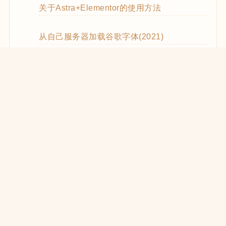
关于Astra+Elementor的使用方法
从自己服务器加载谷歌字体(2021)
WooCommerce Code Snippets实用代码
WordPress优化CSS和JS的加载(2021)
在React中使用WooCommerce REST API
WooCommerce REST API的使用方法
WP REST API创建Zoom Meetings