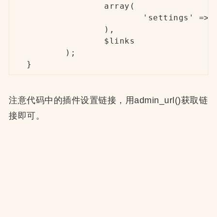
		array(

			'settings' => '<a href="' . admin_url( 'options-discussion.php').'">'.__( 'Settings' ).'</a>'

		),

		$links

	);

}
注意代码中的插件设置链接，用admin_url()获取链
接即可。