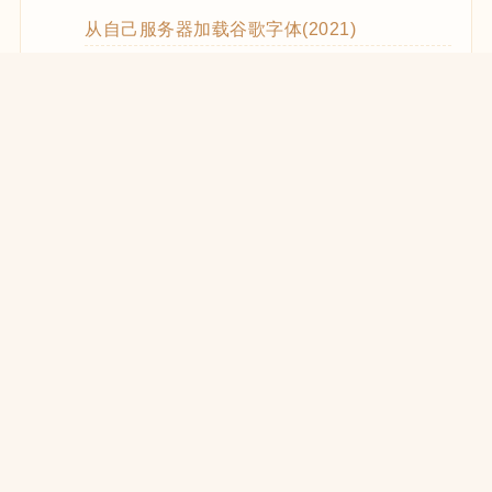
从自己服务器加载谷歌字体(2021)
WooCommerce Code Snippets实用代码
WordPress优化CSS和JS的加载(2021)
在React中使用WooCommerce REST API
WooCommerce REST API的使用方法
WP REST API创建Zoom Meetings