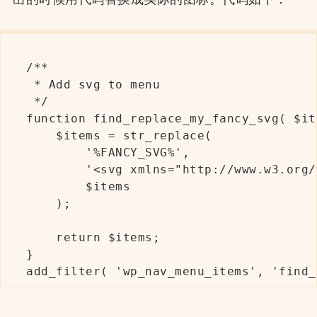
/**

 * Add svg to menu

 */

function find_replace_my_fancy_svg( $it
    $items = str_replace(

        '%FANCY_SVG%', 

        '<svg xmlns="http://www.w3.org/
        $items

    );

    return $items;

}

add_filter( 'wp_nav_menu_items', 'find_