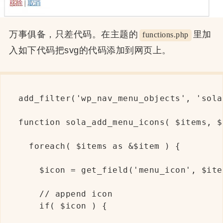
万事俱备，只差代码。在主题的
里加
functions.php
入如下代码把svg的代码添加到网页上。
add_filter('wp_nav_menu_objects', 'sola
function sola_add_menu_icons( $items, $
  foreach( $items as &$item ) {

    $icon = get_field('menu_icon', $item
    // append icon

    if( $icon ) {
