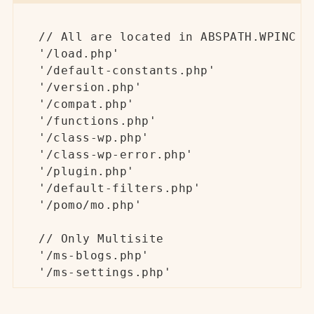
// All are located in ABSPATH.WPINC

'/load.php'

'/default-constants.php'

'/version.php'

'/compat.php'

'/functions.php'

'/class-wp.php'

'/class-wp-error.php'

'/plugin.php'

'/default-filters.php'

'/pomo/mo.php'

// Only Multisite

'/ms-blogs.php'

'/ms-settings.php'