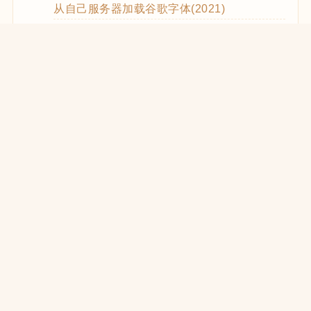
从自己服务器加载谷歌字体(2021)
WooCommerce Code Snippets实用代码
WordPress优化CSS和JS的加载(2021)
在React中使用WooCommerce REST API
WooCommerce REST API的使用方法
WP REST API创建Zoom Meetings