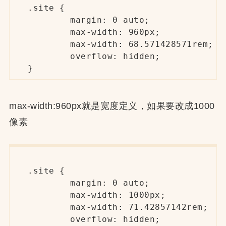
.site {

        margin: 0 auto;

        max-width: 960px;

        max-width: 68.571428571rem;

        overflow: hidden;

}
max-width:960px就是宽度定义，如果要改成1000
像素
.site {

        margin: 0 auto;

        max-width: 1000px;

        max-width: 71.42857142rem;

        overflow: hidden;
