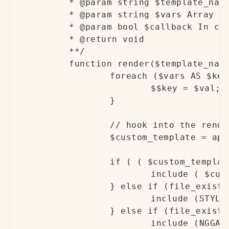
	* @param string $template_name Name of the template file (without extension)

	* @param string $vars Array of variable name=>value that is available to the display code (optional)

	* @param bool $callback In case we check we didn't find template we tested it one time more (optional)

	* @return void

	**/

	function render($template_name, $vars = array (), $callback = false) {

		foreach ($vars AS $key => $val) {

			$$key = $val;

		}

		// hook into the render feature to allow other plugins to include templates

		$custom_template = apply_filters( 'ngg_render_template', false, $template_name );

		if ( ( $custom_template != false ) &&  file_exists ($custom_template) ) {

			include ( $custom_template );

		} else if (file_exists (STYLESHEETPATH . "/nggallery/$template_name.php")) {

			include (STYLESHEETPATH . "/nggallery/$template_name.php");

		} else if (file_exists (NGGALLERY_ABSPATH . "/view/$template_name.php")) {

			include (NGGALLERY_ABSPATH . "/view/$template_name.php");
