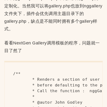
定制化。当然我可以将gallery.php也放到nggallery
文件夹下，插件会优先调用主题目录下的
gallery.php，缺点是不能同时拥有多个gallery样
式。
看看NextGen Gallery调用模板的程序，问题就一
目了然了
/**

	* Renders a section of user display code.  The code is first checked for in the current theme display directory

	* before defaulting to the plugin

	* Call the function :	nggGallery::render ('template_name', array ('var1' => $var1, 'var2' => $var2));

	*

	* @autor John Godley
