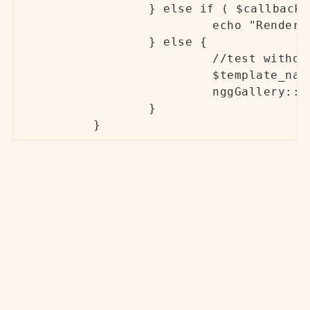
		} else if ( $callback === true ) {

                        echo "Renderi
		} else {

                        //test withou
                        $template_nam
                        nggGallery::r
		}

	}