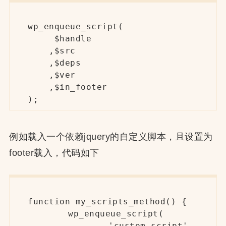
wp_enqueue_script( 

     $handle

    ,$src

    ,$deps

    ,$ver

    ,$in_footer 

);
例如载入一个依赖jquery的自定义脚本，且设置为
footer载入，代码如下
function my_scripts_method() {

	wp_enqueue_script(

		'custom-script',
