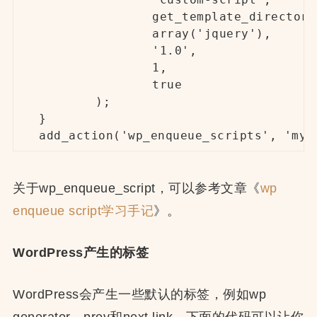
		get_template_directory_uri() . '/js/custom_script.js',

		array('jquery'),

		'1.0',

		1,

		true

	);

}

add_action('wp_enqueue_scripts', 'my_
关于wp_enqueue_script，可以参考文章《
wp
enqueue script学习手记
》。
WordPress产生的标签
WordPress会产生一些默认的标签，例如wp