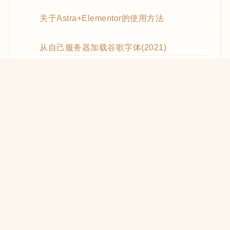
关于Astra+Elementor的使用方法
从自己服务器加载谷歌字体(2021)
WooCommerce Code Snippets实用代码
WordPress优化CSS和JS的加载(2021)
在React中使用WooCommerce REST API
WooCommerce REST API的使用方法
WP REST API创建Zoom Meetings