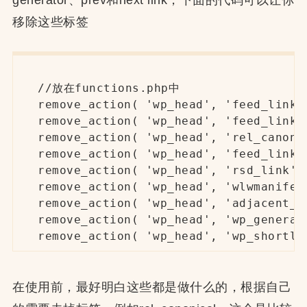
generator、prev和next link，下面的代码可以让你
移除这些标签
//放在functions.php中

remove_action( 'wp_head', 'feed_links'
remove_action( 'wp_head', 'feed_links_
remove_action( 'wp_head', 'rel_canonic
remove_action( 'wp_head', 'feed_links'
remove_action( 'wp_head', 'rsd_link' )
remove_action( 'wp_head', 'wlwmanifest
remove_action( 'wp_head', 'adjacent_po
remove_action( 'wp_head', 'wp_generato
remove_action( 'wp_head', 'wp_shortli
在使用前，最好明白这些都是做什么的，根据自己