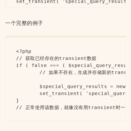
set_transient( 'special_query_results
一个完整的例子
<?php

// 获取已经存在的transient数据

if ( false === ( $special_query_resul
	// 如果不存在，生成并存储新的transient

	$special_query_results = new WP_Query( 'cat=5&order=random&tag=tech&post_meta_key=thumbnail' );

	set_transient( 'special_query_results', $special_query_results );

}

// 正常使用该数据，就像没有用transient时一样
