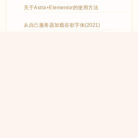
关于Astra+Elementor的使用方法
从自己服务器加载谷歌字体(2021)
WooCommerce Code Snippets实用代码
WordPress优化CSS和JS的加载(2021)
在React中使用WooCommerce REST API
WooCommerce REST API的使用方法
WP REST API创建Zoom Meetings