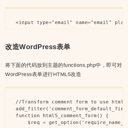
<input type="email" name="email" pl
改造WordPress表单
将下面的代码放到主题的functions.php中，即可对
WordPress表单进行HTML5改造
//Transform comment form to use html 5
add_filter('comment_form_default_field
function html5_comment_form() {

    $req = get_option('require_name_em