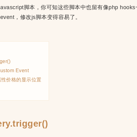
的javascript脚本，你可知这些脚本中也留有像php ho
ipt event，修改js脚本变得容易了。
er()
stom Event
属性价格的显示位置
.trigger()