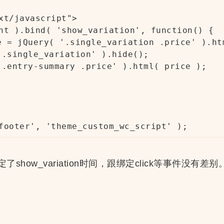
xt/javascript">

nt ).bind( 'show_variation', function() {

footer', 'theme_custom_wc_script' );
show_variation时间，跟绑定click等事件没有差别