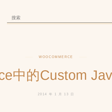
WOOCOMMERCE
e中的Custom JavaS
2014 年 1 月 13 日