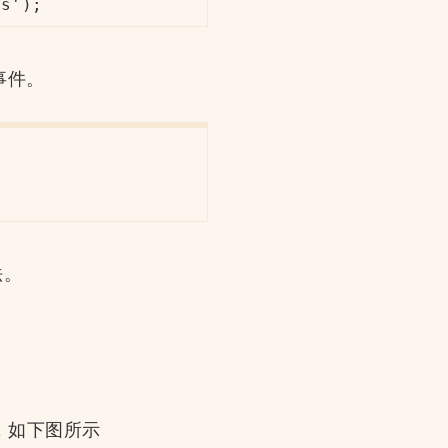
es');
事件。
法。
边，如下图所示