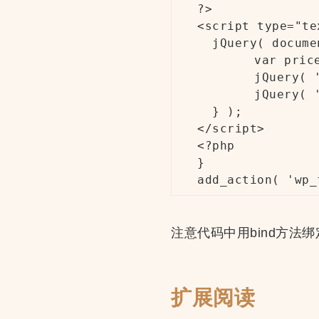
?>

<script type="te
  jQuery( docume
	var price = jQuery( '.single_variation .price' ).html();

	jQuery( '.single_variation' ).hide();

	jQuery( '.entry-summary .price' ).html( price );

  } );

</script>

<?php

}

add_action( 'wp_
注意代码中用bind方法绑定了
扩展阅读