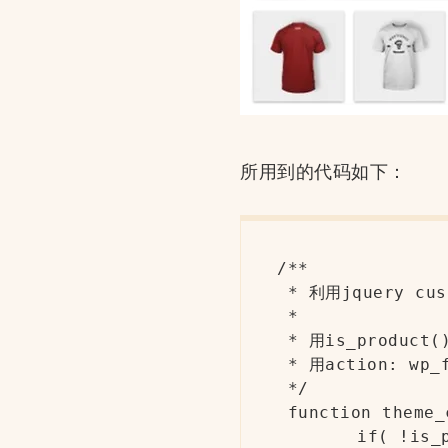
所用到的代码如下：
/**

 * 利用jquery cus
 *

 * 用is_produc
 * 用action: wp
 */

 function theme_
	if( !is_product() ) return;
