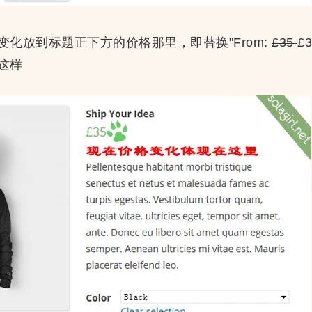
化放到标题正下方的价格那里，即替换"From:
£35
£
这样