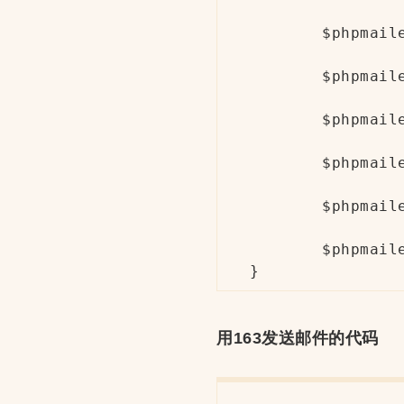
	$phpmailer->SMTPKeepAlive = true;                

	$phpmailer->SMTPSecure = "ssl";                

	$phpmailer->Host       = "smtp.gmail.com";    

	$phpmailer->Port       = 465;

	$phpmailer->Username   = "xxxx@gmail.com";  

	$phpmailer->Password   = "your password";    

用163发送邮件的代码