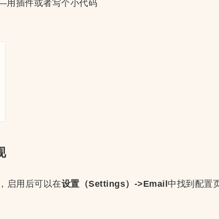
—用插件或者写个小代码
现
，启用后可以在
设置（Settings）->Email
中找到配置