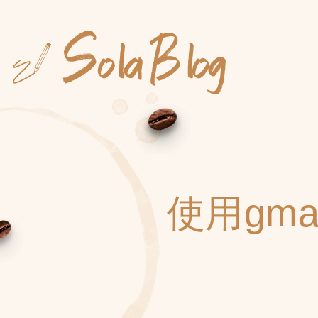
Skip
to
content
使用gma