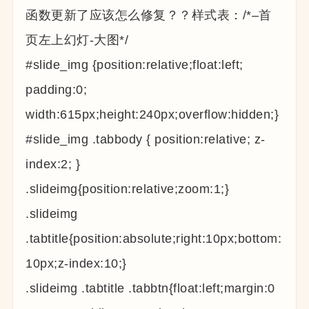
函数更新了应该怎么修复？？样式表：/*–首
页左上幻灯-大图*/
#slide_img {position:relative;float:left;
padding:0;
width:615px;height:240px;overflow:hidden;}
#slide_img .tabbody { position:relative; z-
index:2; }
.slideimg{position:relative;zoom:1;}
.slideimg
.tabtitle{position:absolute;right:10px;bottom:
10px;z-index:10;}
.slideimg .tabtitle .tabbtn{float:left;margin:0