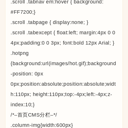
.scroll .tabnav em:hover { background:
#FF7200;}
.scroll .tabpage { display:none; }
.scroll .tabexcept { float:left; margin:4px 0 0
4px;padding:0 0 3px; font:bold 12px Arial; }
.hotpng
{background:url(images/hot.gif);background
-position: 0px
0px;position:absolute;position:absolute;widt
h:110px; height:110px;top:-4px;left:-4px;z-
index:10;}
/*–首页CMS分栏–*/
.column-img{width:600px}