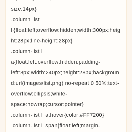
size:14px}
.column-list
li{float:left;overflow:hidden;width:300px;heig
ht:28px;line-height:28px}
.column-list li
a{float:left;overflow:hidden;padding-
left:8px;width:240px;height:28px;backgroun
d:url(images/list.png) no-repeat 0 50%;text-
overflow:ellipsis;white-
space:nowrap;cursor:pointer}
.column-list li a:hover{color:#FF7200}
.column-list li span{float:left;margin-