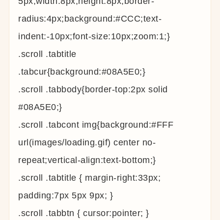
5px;width:8px;height:8px;border-
radius:4px;background:#CCC;text-
indent:-10px;font-size:10px;zoom:1;}
.scroll .tabtitle
.tabcur{background:#08A5E0;}
.scroll .tabbody{border-top:2px solid
#08A5E0;}
.scroll .tabcont img{background:#FFF
url(images/loading.gif) center no-
repeat;vertical-align:text-bottom;}
.scroll .tabtitle { margin-right:33px;
padding:7px 5px 9px; }
.scroll .tabbtn { cursor:pointer; }