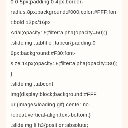
0 0 5px;padding:0 4px;border-
radius:8px;background:#000;color:#FFF;fon
t:bold 12px/16px
Arial;opacity:.5;filter:alpha(opacity=50);}
.slideimg .tabtitle .tabcur{padding:0
6px;background:#F30;font-
size:14px;opacity:.8;filter:alpha(opacity=80);
}
.slideimg .tabcont
img{display:block;background:#FFF
url(images/loading.gif) center no-
repeat;vertical-align:text-bottom;}
.slideimg li h3{position:absolute;