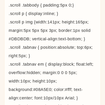
.scroll .tabbody { padding:5px 0;}
.scroll p { display:inline; }
.scroll p img {width:141px; height:165px;
margin:5px 5px 5px 3px; border:1px solid
#DBDBDB; vertical-align:text-bottom; }
.scroll .tabnav { position:absolute; top:6px;
right:5px; }
.scroll .tabnav em { display:block; float:left;
overflow:hidden; margin:0 0 0 5px;
width:10px; height:10px;
background:#08A5E0; color:#fff; text-
align:center; font:10px/10px Arial; }