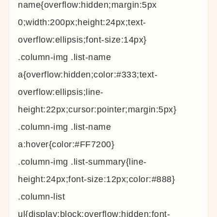
name{overflow:hidden;margin:5px
0;width:200px;height:24px;text-
overflow:ellipsis;font-size:14px}
.column-img .list-name
a{overflow:hidden;color:#333;text-
overflow:ellipsis;line-
height:22px;cursor:pointer;margin:5px}
.column-img .list-name
a:hover{color:#FF7200}
.column-img .list-summary{line-
height:24px;font-size:12px;color:#888}
.column-list
ul{display:block;overflow:hidden;font-