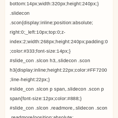
bottom:14px;width:320px;height:240px;}
.slidecon
.scon{display:inline;position:absolute;
right:0;_left:10px;top:0;z-
index:2;width:268px;height:240px;padding:0
;color:#333;font-size:14px;}
#slide_con .slcon h3,.slidecon .scon
h3{display:inline;height:22px;color:#FF7200
;line-height:22px;}
#slide_con .slcon p span,.slidecon .scon p
span{font-size:12px;color:#888;}
#slide_con .slcon .readmore,.slidecon .scon
.readmore{position:absolute;