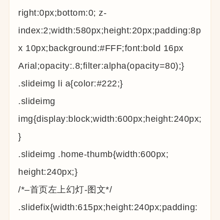
right:0px;bottom:0; z-
index:2;width:580px;height:20px;padding:8p
x 10px;background:#FFF;font:bold 16px
Arial;opacity:.8;filter:alpha(opacity=80);}
.slideimg li a{color:#222;}
.slideimg
img{display:block;width:600px;height:240px;
}
.slideimg .home-thumb{width:600px;
height:240px;}
/*–首页左上幻灯-图文*/
.slidefix{width:615px;height:240px;padding: