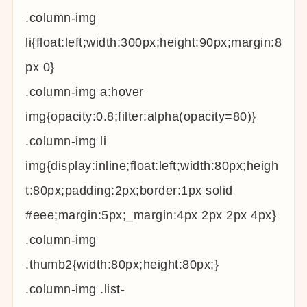
.column-img
li{float:left;width:300px;height:90px;margin:8
px 0}
.column-img a:hover
img{opacity:0.8;filter:alpha(opacity=80)}
.column-img li
img{display:inline;float:left;width:80px;heigh
t:80px;padding:2px;border:1px solid
#eee;margin:5px;_margin:4px 2px 2px 4px}
.column-img
.thumb2{width:80px;height:80px;}
.column-img .list-