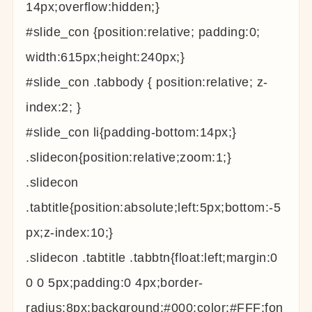
14px;overflow:hidden;}
#slide_con {position:relative; padding:0;
width:615px;height:240px;}
#slide_con .tabbody { position:relative; z-
index:2; }
#slide_con li{padding-bottom:14px;}
.slidecon{position:relative;zoom:1;}
.slidecon
.tabtitle{position:absolute;left:5px;bottom:-5
px;z-index:10;}
.slidecon .tabtitle .tabbtn{float:left;margin:0
0 0 5px;padding:0 4px;border-
radius:8px;background:#000;color:#FFF;fon