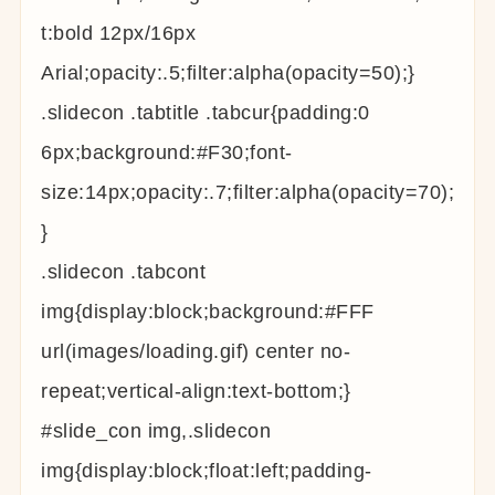
t:bold 12px/16px
Arial;opacity:.5;filter:alpha(opacity=50);}
.slidecon .tabtitle .tabcur{padding:0
6px;background:#F30;font-
size:14px;opacity:.7;filter:alpha(opacity=70);
}
.slidecon .tabcont
img{display:block;background:#FFF
url(images/loading.gif) center no-
repeat;vertical-align:text-bottom;}
#slide_con img,.slidecon
img{display:block;float:left;padding-