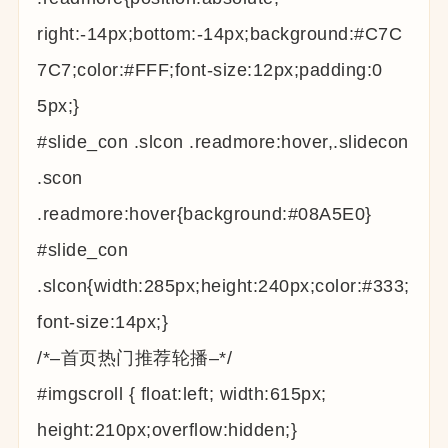
right:-14px;bottom:-14px;background:#C7C
7C7;color:#FFF;font-size:12px;padding:0
5px;}
#slide_con .slcon .readmore:hover,.slidecon
.scon
.readmore:hover{background:#08A5E0}
#slide_con
.slcon{width:285px;height:240px;color:#333;
font-size:14px;}
/*–首页热门推荐轮播–*/
#imgscroll { float:left; width:615px;
height:210px;overflow:hidden;}