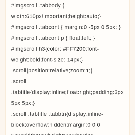
#imgscroll .tabbody {
width:610px!important;height:auto;}
#imgscroll .tabcont { margin:0 -5px 0 5px; }
#imgscroll .tabcont p { float:left; }
#imgscroll h3{color: #FF7200;font-
weight:bold;font-size: 14px;}
.scroll{position:relative;zoom:1;}
.scroll
.tabtitle{display:inline;float:right;padding:3px
5px 5px;}
.scroll .tabtitle .tabbtn{display:inline-
block;overflow:hidden;margin:0 0 0